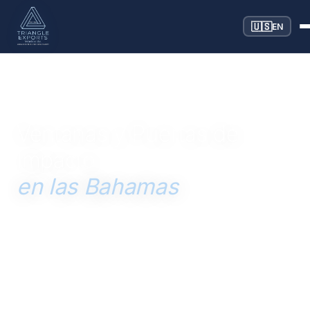
🇺🇸
EN
AL SERVICIO DE LAS BAHAMAS DESDE 1996
Ventanas y Puertas de
Impacto
en las Bahamas
Ventanas y puertas de impacto con clasificación para
huracanes para la construcción en las Bahamas —
diseñadas para vientos de Categoría 5 y cumplimiento
Miami-Dade NOA, adquiridas y enviadas directamente
desde Miami a las Bahamas.