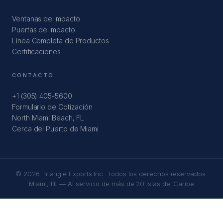
Ventanas de Impacto
Puertas de Impacto
Línea Completa de Productos
Certificaciones
CONTACTO
+1 (305) 405-5600
Formulario de Cotización
North Miami Beach, FL
Cerca del Puerto de Miami
© 2026 Triangle Exports Inc. Todos los derechos reservados.
Miami, FL — Al servicio de más de 20 islas del Caribe