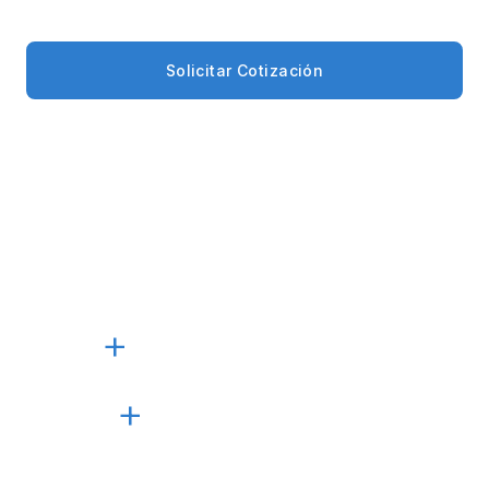
Solicitar Cotización
Llamar al +1 (305) 405-5600
3
PROYECTOS SUMINISTRADOS EN LAS BAHAMAS
30
+
AÑOS EN EL NEGOCIO
100
+
PROYECTOS COMPLETADOS