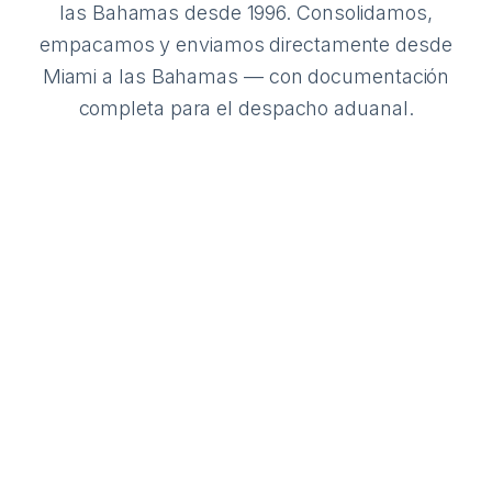
las Bahamas desde 1996. Consolidamos,
empacamos y enviamos directamente desde
Miami a las Bahamas — con documentación
completa para el despacho aduanal.
Listo para el Código de
Construcción de las Bahamas
Nuestras ventanas y puertas de impacto cumplen
con la NOA de Miami-Dade y los estándares
internacionales de impacto — diseñadas para la
zona de huracanes de altos vientos en la que se
encuentran las Bahamas.